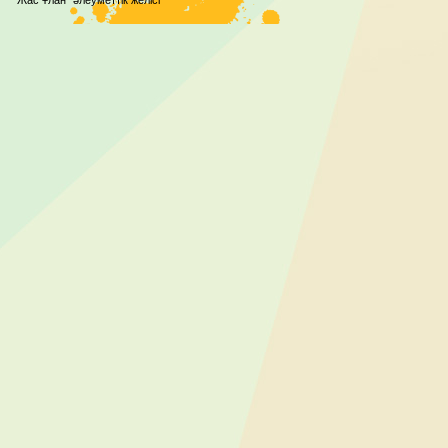
“Жас Ұлан” әлеуметтік желісі