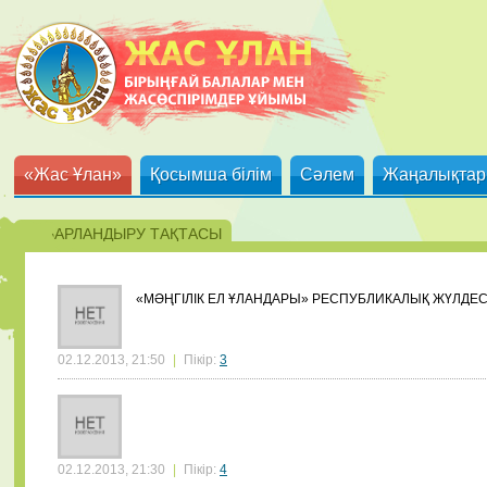
«Жас Ұлан»
Қосымша білім
Сәлем
Жаңалықтар
ХАБАРЛАНДЫРУ ТАҚТАСЫ
«МӘҢГІЛІК ЕЛ ҰЛАНДАРЫ» РЕСПУБЛИКАЛЫҚ ЖҮЛДЕС
02.12.2013, 21:50
|
Пікір:
3
02.12.2013, 21:30
|
Пікір:
4