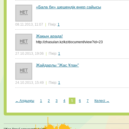
«Бала би» шешендік өнер сайысы
08.11.2013, 11:07
|
Пікір:
1
Жақын арада!
http://zhasulan.kz/kz/document/view?id=23
27.10.2013, 19:06
|
Пікір:
1
Жайдарлы "Жас Ұлан"
24.10.2013, 15:49
|
Пікір:
1
← Алдыңғы
1
2
3
4
5
6
7
Келесі →