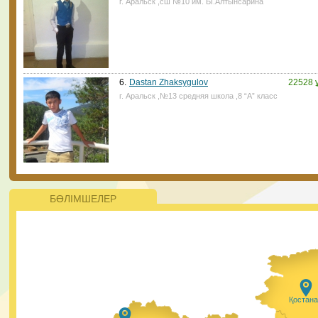
г. Аральск ,сш №10 им. Ы.Алтынсарина
ата-аналар үшін қиын болмайтын көрінеді. ⠀
28.01.2021, 14:45
|
Пік
6.
Dastan Zhaksygulov
22528 
г. Аральск ,№13 средняя школа ,8 “А” класс
Жаңалықтар
ҚР Президенті Қасым-Жомарт Тоқаев 2021 жылы 200
жаңа мектеп салуды тапсырды Президент қазіргі кезд
ерекше білім беруді қажет ететін балалар саны артып
келе жатқанын атап өтті. Оларға айрықша қамқорлық
керек.
БӨЛІМШЕЛЕР
28.01.2021, 9:50
|
Пік
#PlasticFreeKazakhstan бағыты бойынша
ЮНИСЕФ пен Ұлттық еріктілер желісінің
жобасына еріктілерді алуға тіркеудің
Қостан
басталғанын қуанышпен хабарлаймыз