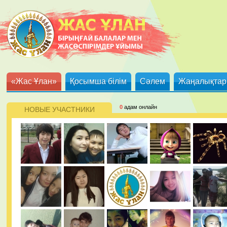
«Жас Ұлан»
Қосымша білім
Сәлем
Жаңалықтар
0
адам онлайн
НОВЫЕ УЧАСТНИКИ