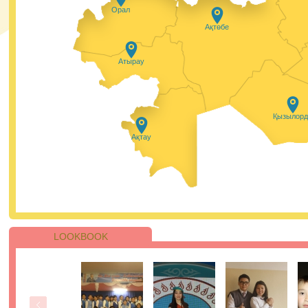
Осы бағдарлама аясында Қазақстанның белсенді
Орал
жастары мамандандырылған тренингтен өтіп, елімізді
барлық аймақтарының мектеп оқушылары үшін онлай
Ақтөбе
сабақтар өткізеді. Жобаның басты мақсаты - пластикт
қолданылуын барынша азайту үшін ақпарат тарату ж
экологиялық әдеттерді насихаттау.
27.01.2021, 9:45
|
Пік
Атырау
Сіздермен #пайдалыақпарат айдары.
Қызылорд
Қазір уақыты мен ақщасы шығын қылып, бірақ пайда
білім алмаған адамдарды кездестіреміз. Жаңа
Ақтау
мамандықты меңгеру кезінде сізбен де сондай жағдай
болғанын қаламасаңыз, онда келесі кеңестерге жүгініңі
27.01.2021, 9:25
|
Пік
LOOKBOOK
ҰБТ-ның бірінші күнінің қорытындысы
бойынша 205 қатысушы 110-нан астам ба
жинады.
Қаңтар айындағы ҰБТ барысында аудиториялардың