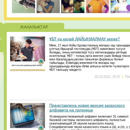
ЖАҢАЛЫҚТАР
ҰБТ-ға қалай ДАЙЫНДАЛМАУ керек?
Міне, 17 жыл бойы Қазақстанның жоғары оқу орындар
ұлттық бірыңғай тестілеудің (ҰБТ) көмегімен түсуге
болады, оның нәтижелері түсу емтихандары ретінде
есептеледі. ҰБТ - толық орта мектеп үшін білімді текс
мен бағалаудың ресми танылған формасы болып
табылады. Еліміздің мемлекеттік жоғары оқу
орындарында жоғары білім алғысы келетін түлектерге
ҰБТ тапсыру міндетті.
01.02.2021, 16:37
|
Пік
Представлена новая версия казахского
алфавита на латинице
Усовершенствованный алфавит включает 31 символ
базовой системы латинского алфавита, полностью
охватывающей 28 звуков казахского языка.
Специфические звуки казахского языка ә (ä), ө (ö), ү (