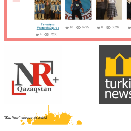
сыйымдылығы 20-25%-ке пайдаланылды. Бірінші күні 
пунктің 114-інде тестілеу өтті. Барлық аудитория
бейнебақылау камераларымен жабдықталған, ата-ан
үшін бейнетрансляция қолжетімді. ⠀
21.01.2021, 8:50
|
Пік
Гүлайым
10
6795
6
6626
Ермекбайқызы
4
7206
Парламенттік сайлау қорытындысы
бойынша жаңа сайланған Парламент
Мәжілісі депутаттарының есімдері белгілі
болды. ⠀
Олардың қатарынан біздің әріптестеріміз, достарымыз
"Jas Otan" жастар қанатының төрағасы Елнұр
Бейсенбаевты , Ұлттық еріктілер желісінің төрайымы 
Кимді , Алматы қаласы "Jas Otan" жастар қанатының
төрағасы Мәди Ахметовты , "Taza Alem" жалпыұлттық
жобасының амбассадоры Елдос Абакановты көргенімі
қуаныштымыз.
12.01.2021, 8:18
|
Пік
Қазақстанның жаңа кәсіптері мен
“Жас Ұлан” әлеуметтік желісі
құзыреттерінің атласы
Қазақстанның жаңа кәсіптері мен құзыреттерінің атлас