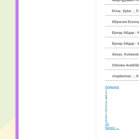
Жыр+Думан+-+Ж
Ernar_Ajdar_-_F
Ибрагим Ескенд
Ернар Айдар - 
Ернар Айдар - 
Almas_Kshkenba
Otbivka-AralAS(
zhajdarman_-_K
Алдыңғы
1
2
3
4
5
6
7
8
9
10
Келесі →