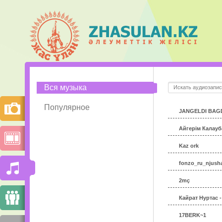
Вся музыка
Популярное
JANGELDI BAGD
Айгерім Калауб
Kaz ork
fonzo_ru_njush
2mç
Кайрат Нуртас 
17BERK~1