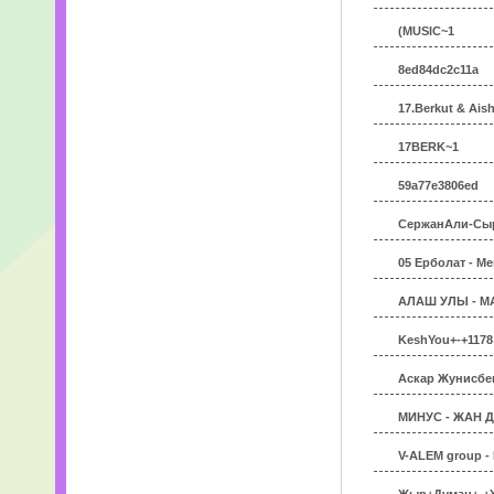
(MUSIC~1
8ed84dc2c11a
17.Berkut & Aish
17BERK~1
59a77e3806ed
СержанАли-Сыр
05 Ерболат - М
АЛАШ УЛЫ - М
KeshYou+-+1178;
Аскар Жунисбек
МИНУС - ЖАН 
V-ALEM group - 