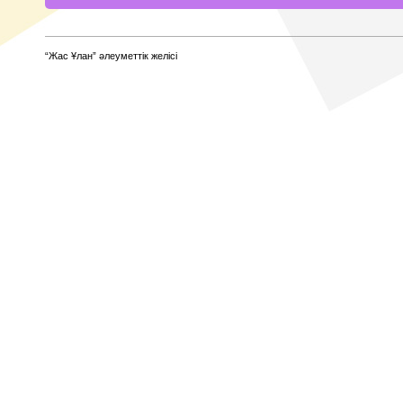
“Жас Ұлан” әлеуметтік желісі