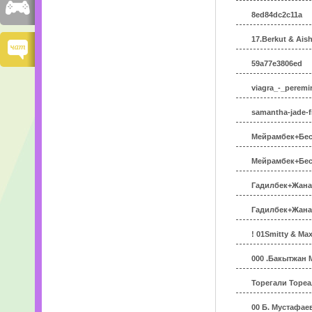
8ed84dc2c11a
17.Berkut & Aish
59a77e3806ed
viagra_-_peremir
samantha-jade-fi
Мейрамбек+Бесб
Мейрамбек+Бес
Гадилбек+Жана
Гадилбек+Жанай
! 01Smitty & Ma
000 .Бакытжан 
Торегали Тореа
00 Б. Мустафае