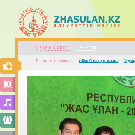
Барлық фото
Танымал
Барлық категориялар
«Жас Ұлан» қозғалысы
Аудан