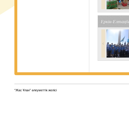
Еркін-Елтаңб
“Жас Ұлан” әлеуметтік желісі