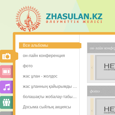
Все альбомы
он-лайн конфе
он-лайн конференция
фото
жас ұлан - жолдос
жас ұланның қайырымды қадамдары
фото
болашақты жобалау-табысты жобалау
Досыма сыйлық акциясы