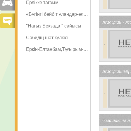
Ерлікке тағзым
«Бүгінгі бейбіт ұландар-ел қорғаны
жас ұлан - ж
"Нағыз Бекзада " сайысы
Cәбидің шат күлкісі
Еркін-Елтаңбам,Тұғырым-көк Туым
жас ұланның
болашақты ж