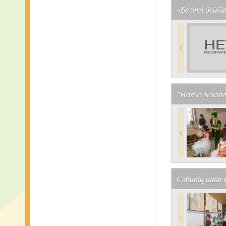
«Бүгінгі бейб
"Нағыз Бекза
Cәбидің шат к