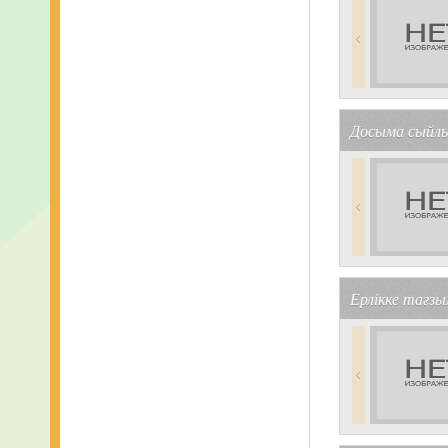
Досыма сыйлы
Ерлікке тағз