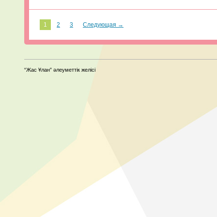
1
2
3
Следующая →
“Жас Ұлан” әлеуметтік желісі