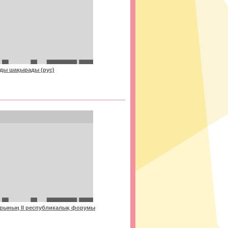
ды шақырады (рус)
рының ІІ республикалық форумы