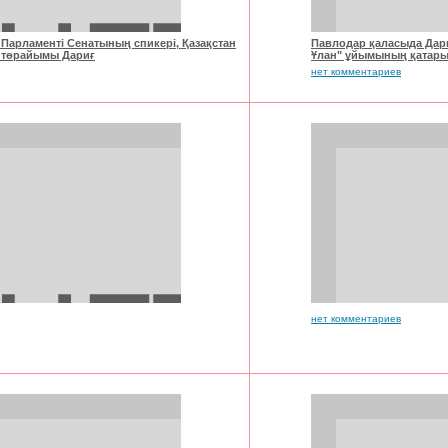
 Парламенті Сенатының спикері, Қазақстан
Павлодар қаласыда Дар
ң төрайымы Дариғ
Ұлан" ұйымының қатары
нет комментариев
нет комментариев