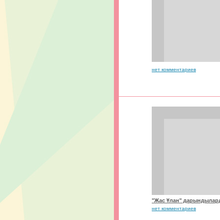
нет комментариев
"Жас Ұлан" дарындыла
нет комментариев