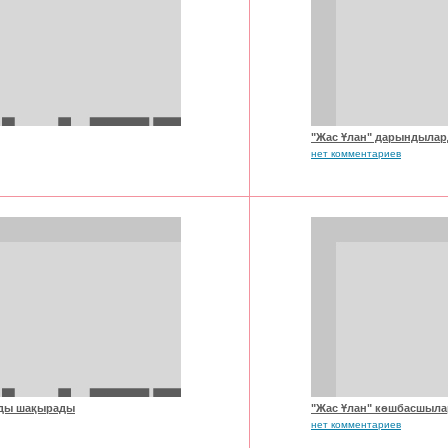
"Жас Ұлан" дарындылар
нет комментариев
рды шақырады
"Жас Ұлан" көшбасшыла
нет комментариев