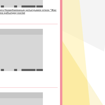
иға Назарбаеваның қатысуымен өткен "Жас
на қабылдау рәсімі