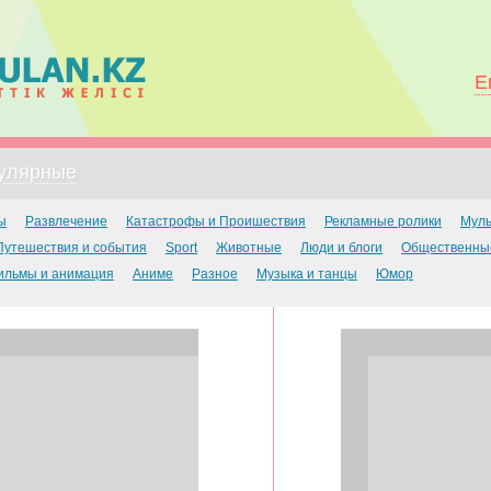
E
улярные
ы
Развлечение
Катастрофы и Проишествия
Рекламные ролики
Мул
Путешествия и события
Sport
Животные
Люди и блоги
Общественны
ильмы и анимация
Аниме
Разное
Музыка и танцы
Юмор