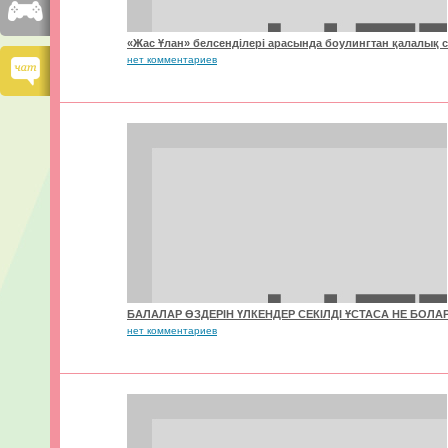
«Жас Ұлан» белсенділері арасында боулингтан қалалық с
нет комментариев
БАЛАЛАР ӨЗДЕРІН ҮЛКЕНДЕР СЕКІЛДІ ҰСТАСА НЕ БОЛАР
нет комментариев