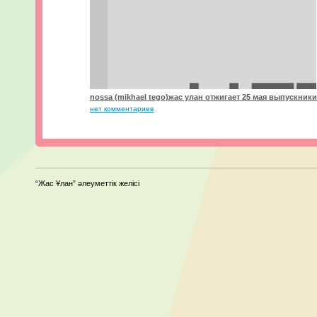
nossa (mikhael tego)жас улан отжигает 25 мая выпускники
нет комментариев
“Жас Ұлан” әлеуметтік желісі