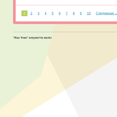
1
2
3
4
5
6
7
8
9
10
Следующая 
“Жас Ұлан” әлеуметтік желісі