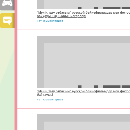
"Менің тату отбасым" әуесқой бейнефильмдер мен фотос
байқауының 1-орын иегерлері
нет комментариев
"Менің тату отбасым" әуесқой бейнефильмдер мен фотос
байқауы 2
нет комментариев