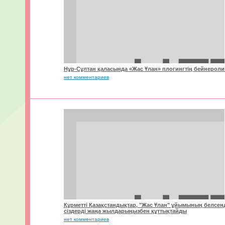
Нұр-Сұлтан қаласында «Жас Ұлан» плогингтің бейнеролиг
нет комментариев
Құрметті Қазақстандықтар, "Жас Ұлан" ұйымының белсенд
сіздерді жаңа жылдарыңызбен құттықтайды
нет комментариев