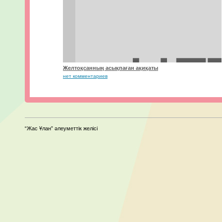
Желтоқсанның асықпаған ақиқаты
нет комментариев
“Жас Ұлан” әлеуметтік желісі