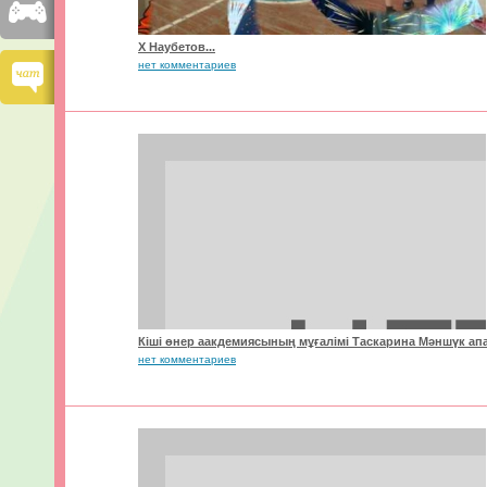
Х Наубетов...
нет комментариев
Кіші өнер аакдемиясының мұғалімі Таскарина Мәншүк ап
нет комментариев