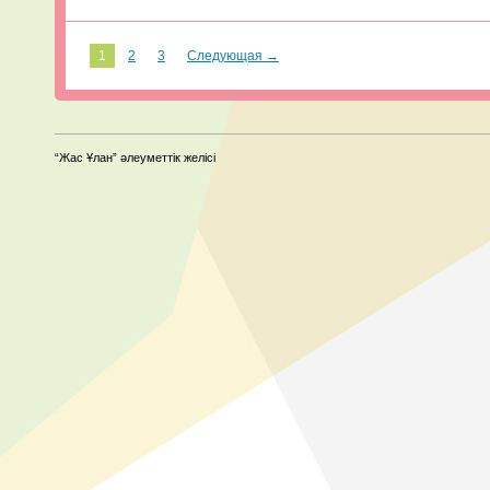
1
2
3
Следующая →
“Жас Ұлан” әлеуметтік желісі