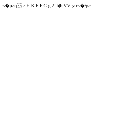
<�p>q > H K E F G g 2` bjbjVV ;z r<�/p>