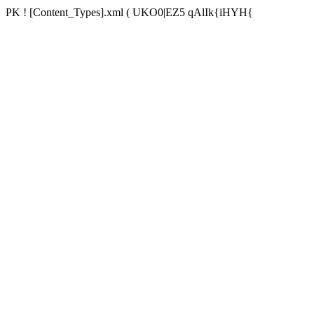
PK ! [Content_Types].xml ( UKO0|EZ5 qAlIk{iHYH{