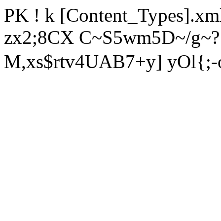
PK ! k [Content_Types].
zx2;8CX C~S5wm5D~/g~? 
M,xs$rtv4UAB7+y] yOl{;