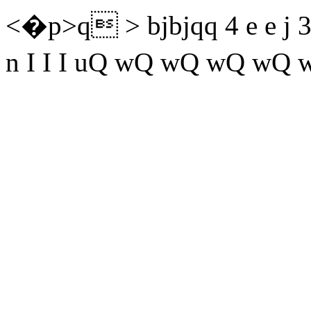
<�p>q > bjbjqq 4 e e j 3 "
n I I I uQ wQ wQ wQ wQ 