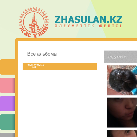
Все альбомы
™!$™**
™!$™**