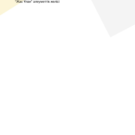
“Жас Ұлан” әлеуметтік желісі