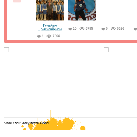
сыйымдылығы 20-25%-ке пайдаланылды. Бірінші күні 
пунктің 114-інде тестілеу өтті. Барлық аудитория
бейнебақылау камераларымен жабдықталған, ата-ан
үшін бейнетрансляция қолжетімді. ⠀
21.01.2021, 8:50
|
Пік
Гүлайым
10
6795
6
6626
Ермекбайқызы
4
7206
Парламенттік сайлау қорытындысы
бойынша жаңа сайланған Парламент
Мәжілісі депутаттарының есімдері белгілі
болды. ⠀
Олардың қатарынан біздің әріптестеріміз, достарымыз
"Jas Otan" жастар қанатының төрағасы Елнұр
Бейсенбаевты , Ұлттық еріктілер желісінің төрайымы 
Кимді , Алматы қаласы "Jas Otan" жастар қанатының
төрағасы Мәди Ахметовты , "Taza Alem" жалпыұлттық
жобасының амбассадоры Елдос Абакановты көргенімі
қуаныштымыз.
12.01.2021, 8:18
|
Пік
Қазақстанның жаңа кәсіптері мен
“Жас Ұлан” әлеуметтік желісі
құзыреттерінің атласы
Қазақстанның жаңа кәсіптері мен құзыреттерінің атлас