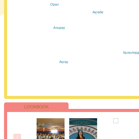
Осы бағдарлама аясында Қазақстанның белсенді
Орал
жастары мамандандырылған тренингтен өтіп, елімізді
барлық аймақтарының мектеп оқушылары үшін онлай
Ақтөбе
сабақтар өткізеді. Жобаның басты мақсаты - пластикт
қолданылуын барынша азайту үшін ақпарат тарату ж
экологиялық әдеттерді насихаттау.
27.01.2021, 9:45
|
Пік
Атырау
Сіздермен #пайдалыақпарат айдары.
Қызылорд
Қазір уақыты мен ақщасы шығын қылып, бірақ пайда
білім алмаған адамдарды кездестіреміз. Жаңа
Ақтау
мамандықты меңгеру кезінде сізбен де сондай жағдай
болғанын қаламасаңыз, онда келесі кеңестерге жүгініңі
27.01.2021, 9:25
|
Пік
LOOKBOOK
ҰБТ-ның бірінші күнінің қорытындысы
бойынша 205 қатысушы 110-нан астам ба
жинады.
Қаңтар айындағы ҰБТ барысында аудиториялардың