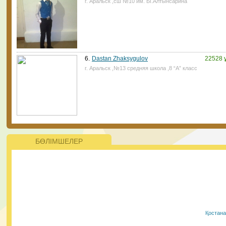
г. Аральск ,сш №10 им. Ы.Алтынсарина
ата-аналар үшін қиын болмайтын көрінеді. ⠀
28.01.2021, 14:45
|
Пік
6.
Dastan Zhaksygulov
22528 
г. Аральск ,№13 средняя школа ,8 “А” класс
Жаңалықтар
ҚР Президенті Қасым-Жомарт Тоқаев 2021 жылы 200
жаңа мектеп салуды тапсырды Президент қазіргі кезд
ерекше білім беруді қажет ететін балалар саны артып
келе жатқанын атап өтті. Оларға айрықша қамқорлық
керек.
БӨЛІМШЕЛЕР
28.01.2021, 9:50
|
Пік
#PlasticFreeKazakhstan бағыты бойынша
ЮНИСЕФ пен Ұлттық еріктілер желісінің
жобасына еріктілерді алуға тіркеудің
Қостан
басталғанын қуанышпен хабарлаймыз