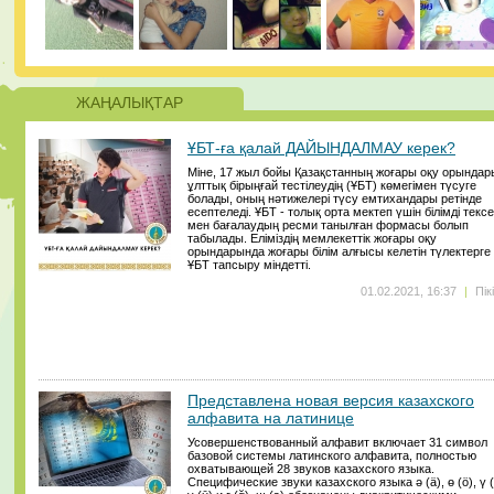
ЖАҢАЛЫҚТАР
ҰБТ-ға қалай ДАЙЫНДАЛМАУ керек?
Міне, 17 жыл бойы Қазақстанның жоғары оқу орындар
ұлттық бірыңғай тестілеудің (ҰБТ) көмегімен түсуге
болады, оның нәтижелері түсу емтихандары ретінде
есептеледі. ҰБТ - толық орта мектеп үшін білімді текс
мен бағалаудың ресми танылған формасы болып
табылады. Еліміздің мемлекеттік жоғары оқу
орындарында жоғары білім алғысы келетін түлектерге
ҰБТ тапсыру міндетті.
01.02.2021, 16:37
|
Пік
Представлена новая версия казахского
алфавита на латинице
Усовершенствованный алфавит включает 31 символ
базовой системы латинского алфавита, полностью
охватывающей 28 звуков казахского языка.
Специфические звуки казахского языка ә (ä), ө (ö), ү (