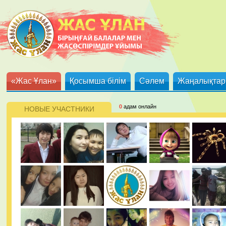
«Жас Ұлан»
Қосымша білім
Сәлем
Жаңалықтар
0
адам онлайн
НОВЫЕ УЧАСТНИКИ