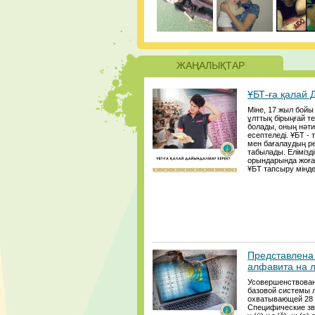
ЖАҢАЛЫҚТАР
ҰБТ-ға қалай
Міне, 17 жыл бой
ұлттық бірыңғай те
болады, оның нәти
есептеледі. ҰБТ - 
мен бағалаудың р
табылады. Елімізд
орындарында жоғар
ҰБТ тапсыру міндет
Представлена 
алфавита на 
Усовершенствован
базовой системы 
охватывающей 28 з
Специфические звук