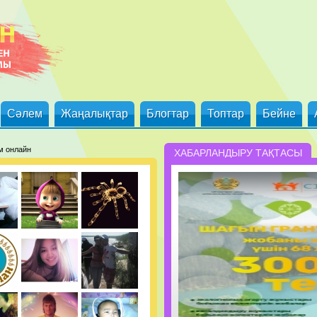
Сәлем
Жаңалықтар
Блогтар
Топтар
Бейне
м онлайн
ХАБАРЛАНДЫРУ ТАҚТАСЫ