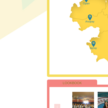
Осы бағдарлама а
Орал
жастары маманданд
барлық аймақтары
сабақтар өткізеді
қолданылуын бары
экологиялық әдетт
Атырау
Сіздермен #п
Қазір уақыты мен
білім алмаған ада
Ақтау
мамандықты меңгер
болғанын қаламасаң
LOOKBOOK
ҰБТ-ның бірін
бойынша 205 
жинады.
Қаңтар айындағы 