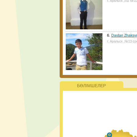
г. Аральск ,сш №1
ата-аналар үшін қ
6.
Dastan Zhaksy
г. Аральск ,№13 ср
Жаңалықтар
ҚР Президенті Қа
жаңа мектеп салуд
ерекше білім беру
келе жатқанын ата
керек.
БӨЛІМШЕЛЕР
#PlasticFreeK
ЮНИСЕФ пен Ұл
жобасына ерікт
басталғанын 