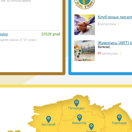
0 им. Ы.Алтынсарина
иын болмайтын көрінеді. ⠀
28.01.2021, 14:45
|
Пікір:
0
Клуб юных писат
1
қатысушы
|
gulov
22528 ұпай
едняя школа ,8 “А” класс
Живопись |ART| 
Велком)
сым-Жомарт Тоқаев 2021 жылы 200
87
қатысушы
|
ы тапсырды Президент қазіргі кезде
ді қажет ететін балалар саны артып
п өтті. Оларға айрықша қамқорлық
28.01.2021, 9:50
|
Пікір:
0
Петропавл
azakhstan бағыты бойынша
ттық еріктілер желісінің
ілерді алуға тіркеудің
Көкшетау
Павлодар
Қостанай
қуанышпен хабарлаймыз
Астана