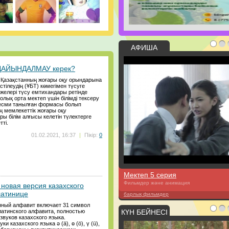
АФИША
 ДАЙЫНДАЛМАУ керек?
ы Қазақстанның жоғары оқу орындарына
стілеудің (ҰБТ) көмегімен түсуге
желері түсу емтихандары ретінде
толық орта мектеп үшін білімді тексеру
есми танылған формасы болып
ің мемлекеттік жоғары оқу
ы білім алғысы келетін түлектерге
ті.
01.02.2021, 16:37
|
Пікір:
0
Мектеп 5 серия
Фильмдер және анимация
новая версия казахского
латинице
барлық фильмдер
ный алфавит включает 31 символ
латинского алфавита, полностью
КҮН БЕЙНЕСІ
вуков казахского языка.
и казахского языка ә (ä), ө (ö), ү (ü),