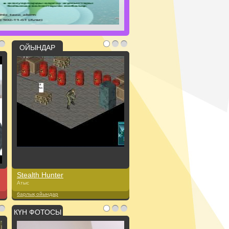
ОЙЫНДАР
Stealth Hunter
Атыс
барлық ойындар
КҮН ФОТОСЫ