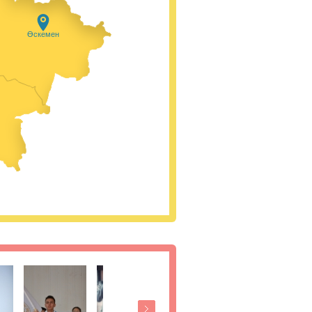
Өскемен