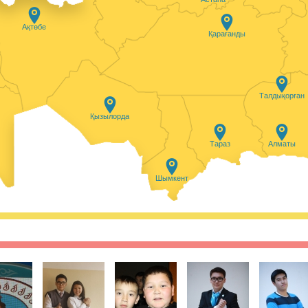
ясында Қазақстанның белсенді
ырылған тренингтен өтіп, еліміздің
ның мектеп оқушылары үшін онлайн
Ақтөбе
. Жобаның басты мақсаты - пластиктің
Қарағанды
нша азайту үшін ақпарат тарату және
ерді насихаттау.
27.01.2021, 9:45
|
Пікір:
0
Талдықорған
айдалыақпарат айдары.
Қызылорда
 ақщасы шығын қылып, бірақ пайдалы
мдарды кездестіреміз. Жаңа
Тараз
Алматы
у кезінде сізбен де сондай жағдай
ыз, онда келесі кеңестерге жүгініңіз.
Шымкент
27.01.2021, 9:25
|
Пікір:
0
ші күнінің қорытындысы
қатысушы 110-нан астам балл
ҰБТ барысында аудиториялардың