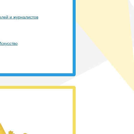
елей и журналистов
Город Мечты
40
қатысушы
|
Искусство
Ғылым әлемінде
Ізденіс үстінде
125
қатысушы
|