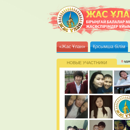
«Жас Ұлан»
Қосымша білім
0
ада
НОВЫЕ УЧАСТНИКИ