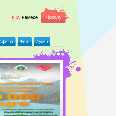
Тіркелу
Кіру
немесе
Афиша
Фото
Аудио