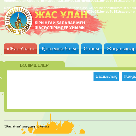
/home/jasulank/public_html/public/af1cb4e013d7df6559e981be4eb7d151/sape.php
Deprecated
: Methods with the same name as their class will not be constructors in a fut
/home/jasulank/public_html/public/af1cb4e013d7df6559e981be4eb7d151/sape.php
«Жас Ұлан»
Қосымша білім
Сәлем
Жаңалықтар
БӨЛІМШЕЛЕР
Басшылық
Жаңа
“Жас Ұлан” әлеуметтік желісі