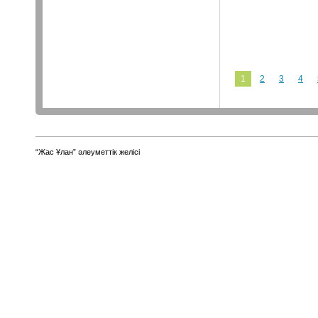
1
2
3
4
“Жас Ұлан” әлеуметтік желісі