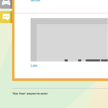
1 пікір
“Жас Ұлан” әлеуметтік желісі