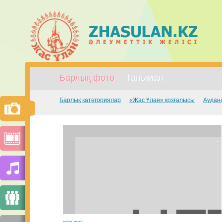
Барлық фото
Танымал
Барлық категориялар
«Жас Ұлан» қозғалысы
Аудан
пікір жоқ