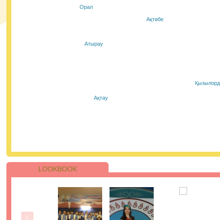
Осы бағдарлама аясында Қазақстанның белсенді
Орал
жастары мамандандырылған тренингтен өтіп, елімізді
барлық аймақтарының мектеп оқушылары үшін онлай
Ақтөбе
сабақтар өткізеді. Жобаның басты мақсаты - пластикт
қолданылуын барынша азайту үшін ақпарат тарату ж
экологиялық әдеттерді насихаттау.
27.01.2021, 9:45
|
Пік
Атырау
Сіздермен #пайдалыақпарат айдары.
Қызылорд
Қазір уақыты мен ақщасы шығын қылып, бірақ пайда
білім алмаған адамдарды кездестіреміз. Жаңа
Ақтау
мамандықты меңгеру кезінде сізбен де сондай жағдай
болғанын қаламасаңыз, онда келесі кеңестерге жүгініңі
27.01.2021, 9:25
|
Пік
LOOKBOOK
ҰБТ-ның бірінші күнінің қорытындысы
бойынша 205 қатысушы 110-нан астам ба
жинады.
Қаңтар айындағы ҰБТ барысында аудиториялардың