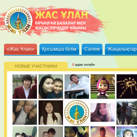
«Жас Ұлан»
Қосымша білім
Сәлем
Жаңалықтар
0
адам онлайн
НОВЫЕ УЧАСТНИКИ