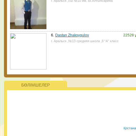
г. Аральск ,сш №10 им. Ы.Алтынсарина
ата-аналар үшін қиын болмайтын көрінеді. ⠀
28.01.2021, 14:45
|
Пік
6.
Dastan Zhaksygulov
22528 
г. Аральск ,№13 средняя школа ,8 “А” класс
Жаңалықтар
ҚР Президенті Қасым-Жомарт Тоқаев 2021 жылы 200
жаңа мектеп салуды тапсырды Президент қазіргі кезд
ерекше білім беруді қажет ететін балалар саны артып
келе жатқанын атап өтті. Оларға айрықша қамқорлық
керек.
БӨЛІМШЕЛЕР
28.01.2021, 9:50
|
Пік
#PlasticFreeKazakhstan бағыты бойынша
ЮНИСЕФ пен Ұлттық еріктілер желісінің
жобасына еріктілерді алуға тіркеудің
Қостан
басталғанын қуанышпен хабарлаймыз