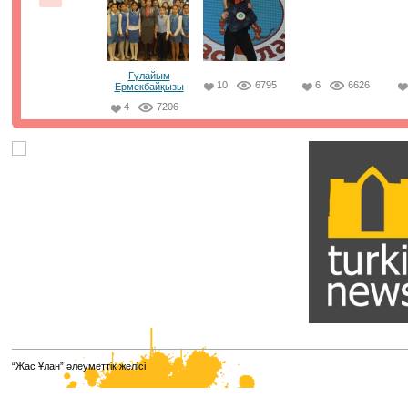
сыйымдылығы 20-25%-ке пайдаланылды. Бірінші күні 
пунктің 114-інде тестілеу өтті. Барлық аудитория
бейнебақылау камераларымен жабдықталған, ата-ан
үшін бейнетрансляция қолжетімді. ⠀
21.01.2021, 8:50
|
Пік
Гүлайым
10
6795
6
6626
Ермекбайқызы
4
7206
Парламенттік сайлау қорытындысы
бойынша жаңа сайланған Парламент
Мәжілісі депутаттарының есімдері белгілі
болды. ⠀
Олардың қатарынан біздің әріптестеріміз, достарымыз
"Jas Otan" жастар қанатының төрағасы Елнұр
Бейсенбаевты , Ұлттық еріктілер желісінің төрайымы 
Кимді , Алматы қаласы "Jas Otan" жастар қанатының
төрағасы Мәди Ахметовты , "Taza Alem" жалпыұлттық
жобасының амбассадоры Елдос Абакановты көргенімі
қуаныштымыз.
12.01.2021, 8:18
|
Пік
Қазақстанның жаңа кәсіптері мен
“Жас Ұлан” әлеуметтік желісі
құзыреттерінің атласы
Қазақстанның жаңа кәсіптері мен құзыреттерінің атлас