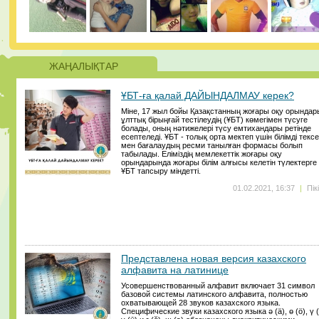
ЖАҢАЛЫҚТАР
ҰБТ-ға қалай ДАЙЫНДАЛМАУ керек?
Міне, 17 жыл бойы Қазақстанның жоғары оқу орындар
ұлттық бірыңғай тестілеудің (ҰБТ) көмегімен түсуге
болады, оның нәтижелері түсу емтихандары ретінде
есептеледі. ҰБТ - толық орта мектеп үшін білімді текс
мен бағалаудың ресми танылған формасы болып
табылады. Еліміздің мемлекеттік жоғары оқу
орындарында жоғары білім алғысы келетін түлектерге
ҰБТ тапсыру міндетті.
01.02.2021, 16:37
|
Пік
Представлена новая версия казахского
алфавита на латинице
Усовершенствованный алфавит включает 31 символ
базовой системы латинского алфавита, полностью
охватывающей 28 звуков казахского языка.
Специфические звуки казахского языка ә (ä), ө (ö), ү (