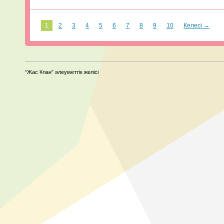
1
2
3
4
5
6
7
8
9
10
Келесі →
“Жас Ұлан” әлеуметтік желісі