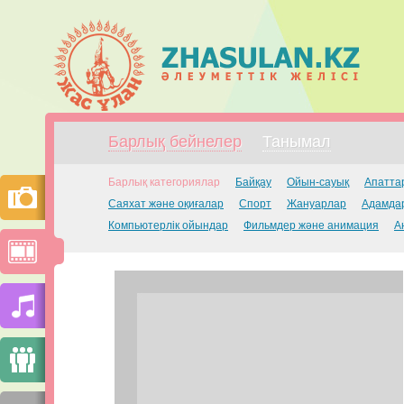
Барлық бейнелер
Танымал
Барлық категориялар
Байқау
Ойын-сауық
Апатта
Саяхат және оқиғалар
Спорт
Жануарлар
Адамдар
Компьютерлік ойындар
Фильмдер және анимация
А