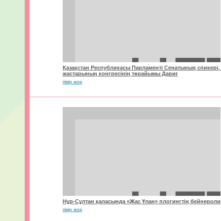
Қазақстан Республикасы Парламенті Сенатының спикері, 
жастарының конгресінің төрайымы Дариғ
пікір жоқ
Нұр-Сұлтан қаласында «Жас Ұлан» плогингтің бейнеролиг
пікір жоқ