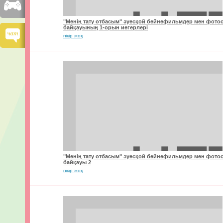
"Менің тату отбасым" әуесқой бейнефильмдер мен фотос
байқауының 1-орын иегерлері
пікір жоқ
"Менің тату отбасым" әуесқой бейнефильмдер мен фотос
байқауы 2
пікір жоқ