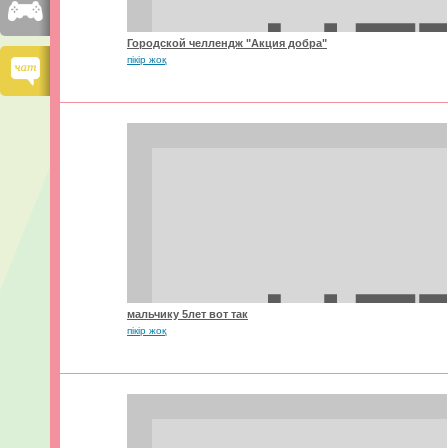
Городской челлендж "Акция добра"
пікір жоқ
мальчику 5лет вот так
пікір жоқ