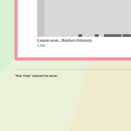
8 жасар ақын - Жамбыл Дүйсенов
2 пікір
“Жас Ұлан” әлеуметтік желісі