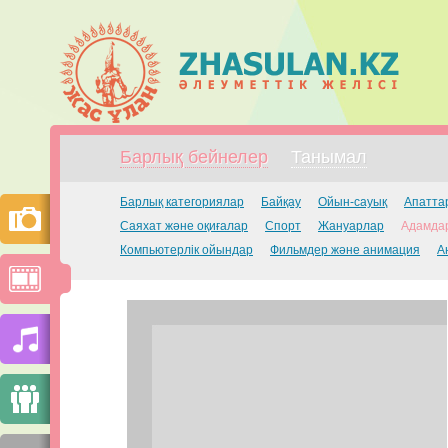
Барлық бейнелер
Танымал
Барлық категориялар
Байқау
Ойын-сауық
Апатта
Саяхат және оқиғалар
Спорт
Жануарлар
Адамдар
Компьютерлік ойындар
Фильмдер және анимация
А