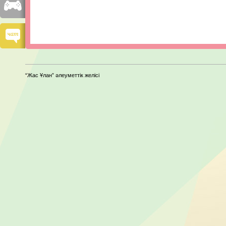
“Жас Ұлан” әлеуметтік желісі