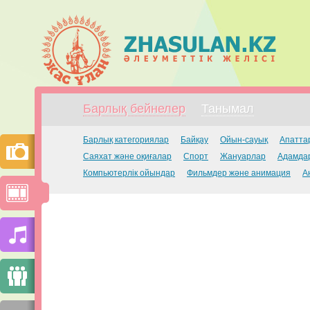
Барлық бейнелер
Танымал
Барлық категориялар
Байқау
Ойын-сауық
Апатта
Саяхат және оқиғалар
Спорт
Жануарлар
Адамдар
Компьютерлік ойындар
Фильмдер және анимация
А