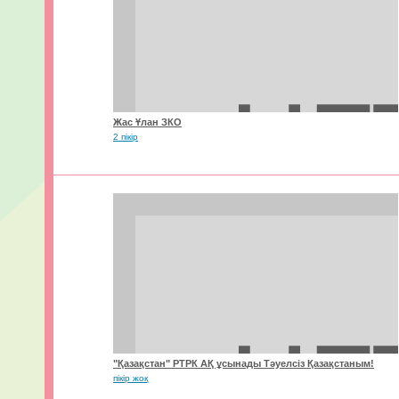
Жас Ұлан ЗКО
2 пікір
"Қазақстан" РТРК АҚ ұсынады Тәуелсіз Қазақстаным!
пікір жоқ