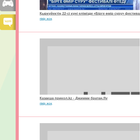
Қыркүйектің 22-сі күні елімізде «Бірге өмір сүру» фестива
пікір жоқ
Казакша прикол.kz - Джимми братан.flv
пікір жоқ