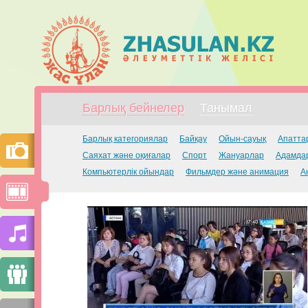
Барлық бейнелер
Танымал
Барлық категориялар
Байқау
Ойын-сауық
Апатта
Саяхат және оқиғалар
Спорт
Жануарлар
Адамдар
Компьютерлік ойындар
Фильмдер және анимация
А