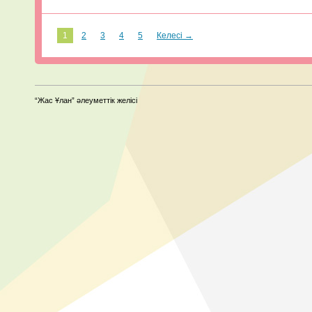
1
2
3
4
5
Келесі →
“Жас Ұлан” әлеуметтік желісі