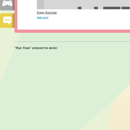
бздн баллар
пікір жоқ
“Жас Ұлан” әлеуметтік желісі