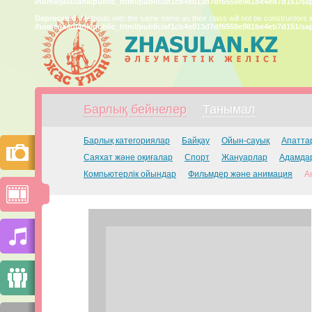
/home/jasulank/public_html/public/af1cb4e013d7df6559e981be4eb7d151/sa
Deprecated
: Methods with the same name as their class will not be constructors 
/home/jasulank/public_html/public/af1cb4e013d7df6559e981be4eb7d151/sa
Барлық бейнелер
Танымал
Барлық категориялар
Байқау
Ойын-сауық
Апатта
Саяхат және оқиғалар
Спорт
Жануарлар
Адамдар
Компьютерлік ойындар
Фильмдер және анимация
А