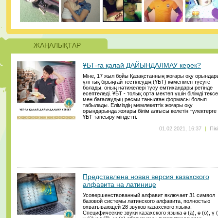
ЖАҢАЛЫҚТАР
ҰБТ-ға қалай ДАЙЫНДАЛМАУ керек?
Міне, 17 жыл бойы Қазақстанның жоғары оқу орындар
ұлттық бірыңғай тестілеудің (ҰБТ) көмегімен түсуге
болады, оның нәтижелері түсу емтихандары ретінде
есептеледі. ҰБТ - толық орта мектеп үшін білімді текс
мен бағалаудың ресми танылған формасы болып
табылады. Еліміздің мемлекеттік жоғары оқу
орындарында жоғары білім алғысы келетін түлектерге
ҰБТ тапсыру міндетті.
01.02.2021, 16:37
|
Пік
Представлена новая версия казахского
алфавита на латинице
Усовершенствованный алфавит включает 31 символ
базовой системы латинского алфавита, полностью
охватывающей 28 звуков казахского языка.
Специфические звуки казахского языка ә (ä), ө (ö), ү (