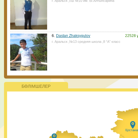
г. Аральск ,сш №10 им. Ы.Алтынсарина
ата-аналар үшін қиын болмайтын көрінеді. ⠀
28.01.2021, 14:45
|
Пік
6.
Dastan Zhaksygulov
22528 
г. Аральск ,№13 средняя школа ,8 “А” класс
Жаңалықтар
ҚР Президенті Қасым-Жомарт Тоқаев 2021 жылы 200
жаңа мектеп салуды тапсырды Президент қазіргі кезд
ерекше білім беруді қажет ететін балалар саны артып
келе жатқанын атап өтті. Оларға айрықша қамқорлық
керек.
БӨЛІМШЕЛЕР
28.01.2021, 9:50
|
Пік
#PlasticFreeKazakhstan бағыты бойынша
ЮНИСЕФ пен Ұлттық еріктілер желісінің
жобасына еріктілерді алуға тіркеудің
Қостан
басталғанын қуанышпен хабарлаймыз