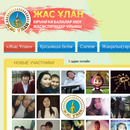
«Жас Ұлан»
Қосымша білім
Сәлем
Жаңалықтар
0
адам онлайн
НОВЫЕ УЧАСТНИКИ