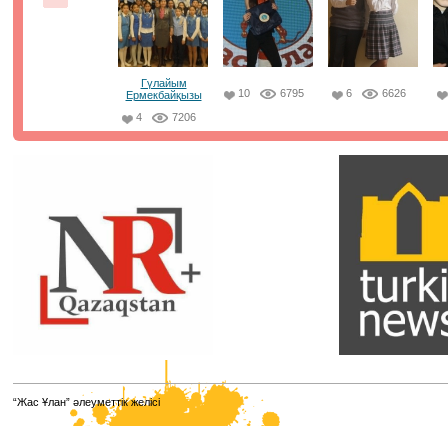
сыйымдылығы 20-25%-ке пайдаланылды. Бірінші күні 
пунктің 114-інде тестілеу өтті. Барлық аудитория
бейнебақылау камераларымен жабдықталған, ата-ан
үшін бейнетрансляция қолжетімді. ⠀
21.01.2021, 8:50
|
Пік
Гүлайым
10
6795
6
6626
Ермекбайқызы
4
7206
Парламенттік сайлау қорытындысы
бойынша жаңа сайланған Парламент
Мәжілісі депутаттарының есімдері белгілі
болды. ⠀
Олардың қатарынан біздің әріптестеріміз, достарымыз
"Jas Otan" жастар қанатының төрағасы Елнұр
Бейсенбаевты , Ұлттық еріктілер желісінің төрайымы 
Кимді , Алматы қаласы "Jas Otan" жастар қанатының
төрағасы Мәди Ахметовты , "Taza Alem" жалпыұлттық
жобасының амбассадоры Елдос Абакановты көргенімі
қуаныштымыз.
12.01.2021, 8:18
|
Пік
Қазақстанның жаңа кәсіптері мен
“Жас Ұлан” әлеуметтік желісі
құзыреттерінің атласы
Қазақстанның жаңа кәсіптері мен құзыреттерінің атлас