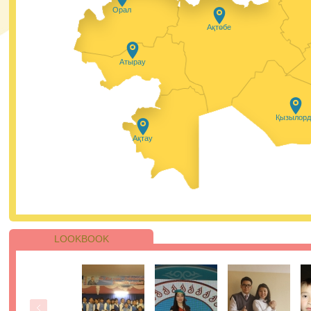
Осы бағдарлама аясында Қазақстанның белсенді
Орал
жастары мамандандырылған тренингтен өтіп, елімізді
барлық аймақтарының мектеп оқушылары үшін онлай
Ақтөбе
сабақтар өткізеді. Жобаның басты мақсаты - пластикт
қолданылуын барынша азайту үшін ақпарат тарату ж
экологиялық әдеттерді насихаттау.
27.01.2021, 9:45
|
Пік
Атырау
Сіздермен #пайдалыақпарат айдары.
Қызылорд
Қазір уақыты мен ақщасы шығын қылып, бірақ пайда
білім алмаған адамдарды кездестіреміз. Жаңа
Ақтау
мамандықты меңгеру кезінде сізбен де сондай жағдай
болғанын қаламасаңыз, онда келесі кеңестерге жүгініңі
27.01.2021, 9:25
|
Пік
LOOKBOOK
ҰБТ-ның бірінші күнінің қорытындысы
бойынша 205 қатысушы 110-нан астам ба
жинады.
Қаңтар айындағы ҰБТ барысында аудиториялардың