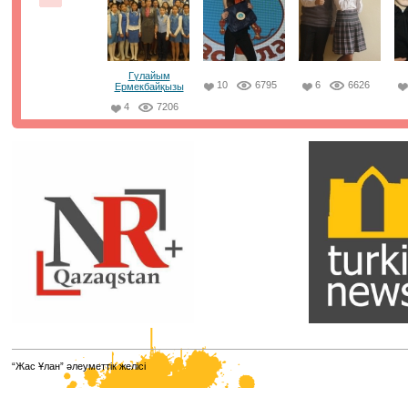
сыйымдылығы 20-25%-ке пайдаланылды. Бірінші күні 
пунктің 114-інде тестілеу өтті. Барлық аудитория
бейнебақылау камераларымен жабдықталған, ата-ан
үшін бейнетрансляция қолжетімді. ⠀
21.01.2021, 8:50
|
Пік
Гүлайым
10
6795
6
6626
Ермекбайқызы
4
7206
Парламенттік сайлау қорытындысы
бойынша жаңа сайланған Парламент
Мәжілісі депутаттарының есімдері белгілі
болды. ⠀
Олардың қатарынан біздің әріптестеріміз, достарымыз
"Jas Otan" жастар қанатының төрағасы Елнұр
Бейсенбаевты , Ұлттық еріктілер желісінің төрайымы 
Кимді , Алматы қаласы "Jas Otan" жастар қанатының
төрағасы Мәди Ахметовты , "Taza Alem" жалпыұлттық
жобасының амбассадоры Елдос Абакановты көргенімі
қуаныштымыз.
12.01.2021, 8:18
|
Пік
Қазақстанның жаңа кәсіптері мен
“Жас Ұлан” әлеуметтік желісі
құзыреттерінің атласы
Қазақстанның жаңа кәсіптері мен құзыреттерінің атлас