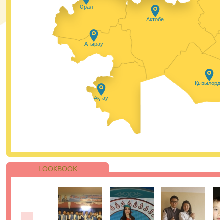
Осы бағдарлама аясында Қазақстанның белсенді
Орал
жастары мамандандырылған тренингтен өтіп, елімізді
барлық аймақтарының мектеп оқушылары үшін онлай
Ақтөбе
сабақтар өткізеді. Жобаның басты мақсаты - пластикт
қолданылуын барынша азайту үшін ақпарат тарату ж
экологиялық әдеттерді насихаттау.
27.01.2021, 9:45
|
Пік
Атырау
Сіздермен #пайдалыақпарат айдары.
Қызылорд
Қазір уақыты мен ақщасы шығын қылып, бірақ пайда
білім алмаған адамдарды кездестіреміз. Жаңа
Ақтау
мамандықты меңгеру кезінде сізбен де сондай жағдай
болғанын қаламасаңыз, онда келесі кеңестерге жүгініңі
27.01.2021, 9:25
|
Пік
LOOKBOOK
ҰБТ-ның бірінші күнінің қорытындысы
бойынша 205 қатысушы 110-нан астам ба
жинады.
Қаңтар айындағы ҰБТ барысында аудиториялардың