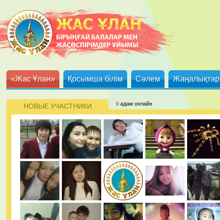
«Жас Ұлан»
Қосымша білім
Сәлем
Жаңалықтар
0
адам онлайн
НОВЫЕ УЧАСТНИКИ