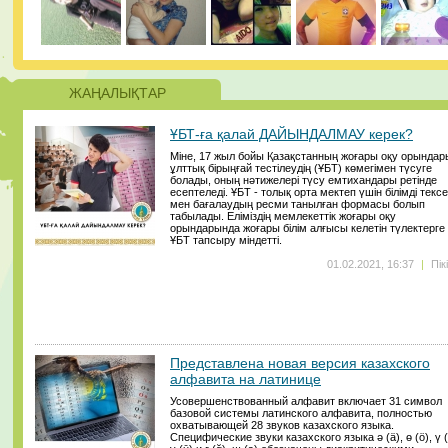
ЖАҢАЛЫҚТАР
ҰБТ-ға қалай ДАЙЫНДАЛМАУ керек?
Міне, 17 жыл бойы Қазақстанның жоғары оқу орындар
ұлттық бірыңғай тестілеудің (ҰБТ) көмегімен түсуге
болады, оның нәтижелері түсу емтихандары ретінде
есептеледі. ҰБТ - толық орта мектеп үшін білімді текс
мен бағалаудың ресми танылған формасы болып
табылады. Еліміздің мемлекеттік жоғары оқу
орындарында жоғары білім алғысы келетін түлектерге
ҰБТ тапсыру міндетті.
01.02.2021, 16:37
|
Пік
Представлена новая версия казахского
алфавита на латинице
Усовершенствованный алфавит включает 31 символ
базовой системы латинского алфавита, полностью
охватывающей 28 звуков казахского языка.
Специфические звуки казахского языка ә (ä), ө (ö), ү (