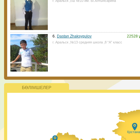
г. Аральск ,сш №10 им. Ы.Алтынсарина
ата-аналар үшін қиын болмайтын көрінеді. ⠀
28.01.2021, 14:45
|
Пік
6.
Dastan Zhaksygulov
22528 
г. Аральск ,№13 средняя школа ,8 “А” класс
Жаңалықтар
ҚР Президенті Қасым-Жомарт Тоқаев 2021 жылы 200
жаңа мектеп салуды тапсырды Президент қазіргі кезд
ерекше білім беруді қажет ететін балалар саны артып
келе жатқанын атап өтті. Оларға айрықша қамқорлық
керек.
БӨЛІМШЕЛЕР
28.01.2021, 9:50
|
Пік
#PlasticFreeKazakhstan бағыты бойынша
ЮНИСЕФ пен Ұлттық еріктілер желісінің
жобасына еріктілерді алуға тіркеудің
Қостан
басталғанын қуанышпен хабарлаймыз