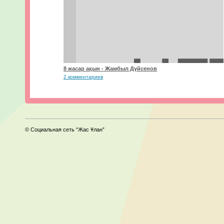
8 жасар ақын - Жамбыл Дүйсенов
2 комментариев
© Социальная сеть “Жас Ұлан”