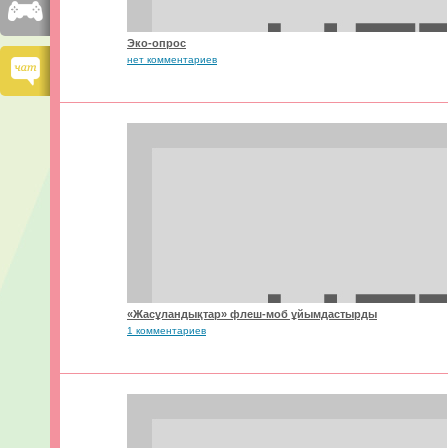
Эко-опрос
нет комментариев
«Жасұландықтар» флеш-моб ұйымдастырды
1 комментариев