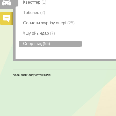
Квесттер
(1)
Төбелес
(2)
Соғысты жүргізу өнері
(25)
Ұшу ойындар
(7)
Спорттық
(55)
“Жас Ұлан” әлеуметтік желісі