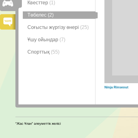
Квесттер
(1)
Төбелес
(2)
Соғысты жүргізу өнері
(25)
Ұшу ойындар
(7)
Спорттық
(55)
Ninja Rinseout
“Жас Ұлан” әлеуметтік желісі