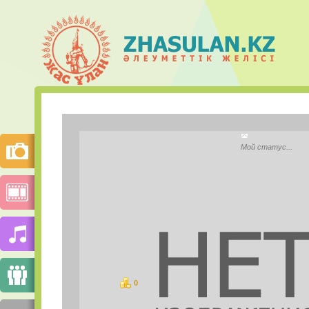
Fatima A
Мой статус...
Қала:
Моб.телефон:
Mail.ru Агент:
Skype:
0
ұпай
СУРЕТТЕР