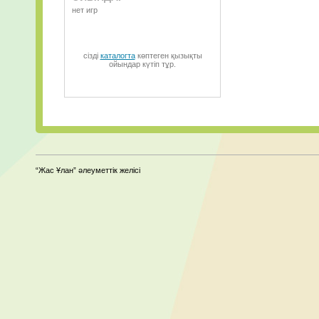
нет игр
сізді
каталогта
көптеген қызықты
ойындар күтіп тұр.
“Жас Ұлан” әлеуметтік желісі