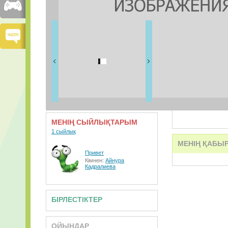
ДОСТАРЫМ
0 дос
ВИДЕО
АУДИО
МЕНІҢ СЫЙЛЫҚТАРЫМ
1 сыйлық
МЕНІҢ ҚАБЫ
Привет
Кімнен:
Айнура
Кадралиева
БІРЛЕСТІКТЕР
ОЙЫНДАР