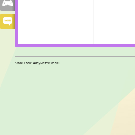
“Жас Ұлан” әлеуметтік желісі