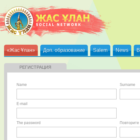
«Жас Ұлан»
Доп. образование
Salem
News
B
РЕГИСТРАЦИЯ
Name
Surname
E-mail
The password
Повторите