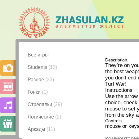
Все игры
Description
They’re on yo
Students
(12)
the best weapo
you don’t end 
Разное
(23)
Turf War!
Instructions
Гонки
(1)
Use the arrow 
choice, check 
Стрелялки
(29)
mouse to set y
from the sky a
Логические
(2)
Controls
mouse or keys 
Аркады
(11)
Комментари