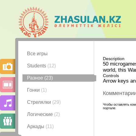
Все игры
Description
50 microgames
Students
(12)
world, this Wa
Controls
Разное
(23)
Arrow keys and
Гонки
(1)
Комментари
Стрелялки
(29)
Чтобы оставлять ком
портале.
Логические
(2)
Аркады
(11)