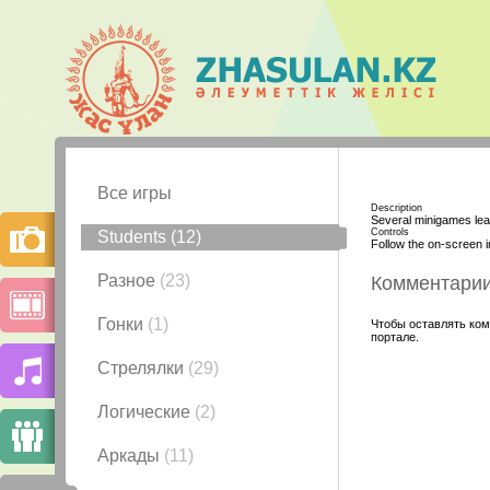
Все игры
Description
Several minigames lea
Controls
Students
(12)
Follow the on-screen i
Разное
(23)
Комментари
Гонки
(1)
Чтобы оставлять ком
портале.
Стрелялки
(29)
Логические
(2)
Аркады
(11)