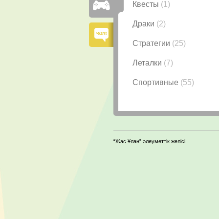
Квесты
(1)
Драки
(2)
Стратегии
(25)
Леталки
(7)
Спортивные
(55)
“Жас Ұлан” әлеуметтік желісі