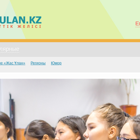
E
лярные
е «Жас Ұлан»
Регионы
Юмор