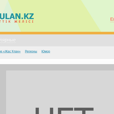
E
лярные
е «Жас Ұлан»
Регионы
Юмор