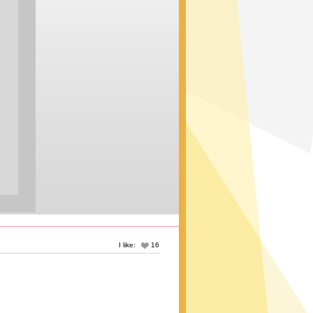
I like:
16