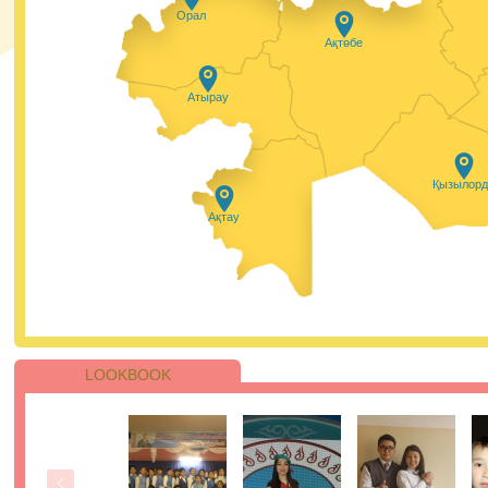
Осы бағдарлама аясында Қазақстанның белсенді
Орал
жастары мамандандырылған тренингтен өтіп, елімізді
барлық аймақтарының мектеп оқушылары үшін онлай
Ақтөбе
сабақтар өткізеді. Жобаның басты мақсаты - пластикт
қолданылуын барынша азайту үшін ақпарат тарату ж
экологиялық әдеттерді насихаттау.
27.01.2021, 9:45
|
Пік
Атырау
Сіздермен #пайдалыақпарат айдары.
Қызылорд
Қазір уақыты мен ақщасы шығын қылып, бірақ пайда
білім алмаған адамдарды кездестіреміз. Жаңа
Ақтау
мамандықты меңгеру кезінде сізбен де сондай жағдай
болғанын қаламасаңыз, онда келесі кеңестерге жүгініңі
27.01.2021, 9:25
|
Пік
LOOKBOOK
ҰБТ-ның бірінші күнінің қорытындысы
бойынша 205 қатысушы 110-нан астам ба
жинады.
Қаңтар айындағы ҰБТ барысында аудиториялардың