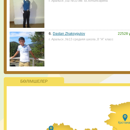
г. Аральск ,сш №10 им. Ы.Алтынсарина
ата-аналар үшін қиын болмайтын көрінеді. ⠀
28.01.2021, 14:45
|
Пік
6.
Dastan Zhaksygulov
22528 
г. Аральск ,№13 средняя школа ,8 “А” класс
Жаңалықтар
ҚР Президенті Қасым-Жомарт Тоқаев 2021 жылы 200
жаңа мектеп салуды тапсырды Президент қазіргі кезд
ерекше білім беруді қажет ететін балалар саны артып
келе жатқанын атап өтті. Оларға айрықша қамқорлық
керек.
БӨЛІМШЕЛЕР
28.01.2021, 9:50
|
Пік
#PlasticFreeKazakhstan бағыты бойынша
ЮНИСЕФ пен Ұлттық еріктілер желісінің
жобасына еріктілерді алуға тіркеудің
Қостан
басталғанын қуанышпен хабарлаймыз