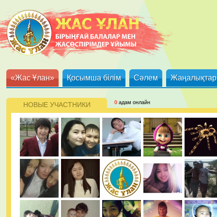
«Жас Ұлан»
Қосымша білім
Сәлем
Жаңалықтар
0
адам онлайн
НОВЫЕ УЧАСТНИКИ