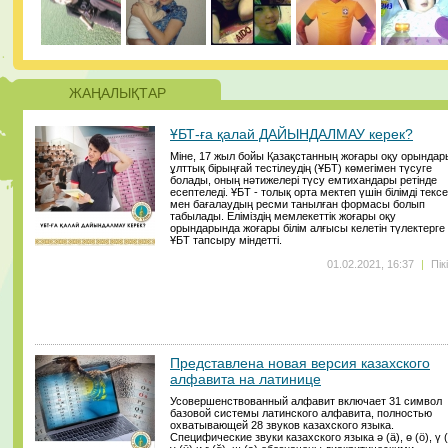
ЖАҢАЛЫҚТАР
ҰБТ-ға қалай ДАЙЫНДАЛМАУ керек?
Міне, 17 жыл бойы Қазақстанның жоғары оқу орындар
ұлттық бірыңғай тестілеудің (ҰБТ) көмегімен түсуге
болады, оның нәтижелері түсу емтихандары ретінде
есептеледі. ҰБТ - толық орта мектеп үшін білімді текс
мен бағалаудың ресми танылған формасы болып
табылады. Еліміздің мемлекеттік жоғары оқу
орындарында жоғары білім алғысы келетін түлектерге
ҰБТ тапсыру міндетті.
01.02.2021, 16:37
|
Пік
Представлена новая версия казахского
алфавита на латинице
Усовершенствованный алфавит включает 31 символ
базовой системы латинского алфавита, полностью
охватывающей 28 звуков казахского языка.
Специфические звуки казахского языка ә (ä), ө (ö), ү (