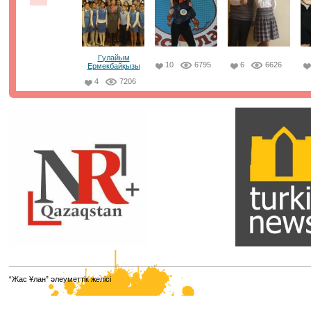
сыйымдылығы 20-25%-ке пайдаланылды. Бірінші күні 
пунктің 114-інде тестілеу өтті. Барлық аудитория
бейнебақылау камераларымен жабдықталған, ата-ан
үшін бейнетрансляция қолжетімді. ⠀
21.01.2021, 8:50
|
Пік
Гүлайым
10
6795
6
6626
Ермекбайқызы
4
7206
Парламенттік сайлау қорытындысы
бойынша жаңа сайланған Парламент
Мәжілісі депутаттарының есімдері белгілі
болды. ⠀
Олардың қатарынан біздің әріптестеріміз, достарымыз
"Jas Otan" жастар қанатының төрағасы Елнұр
Бейсенбаевты , Ұлттық еріктілер желісінің төрайымы 
Кимді , Алматы қаласы "Jas Otan" жастар қанатының
төрағасы Мәди Ахметовты , "Taza Alem" жалпыұлттық
жобасының амбассадоры Елдос Абакановты көргенімі
қуаныштымыз.
12.01.2021, 8:18
|
Пік
Қазақстанның жаңа кәсіптері мен
“Жас Ұлан” әлеуметтік желісі
құзыреттерінің атласы
Қазақстанның жаңа кәсіптері мен құзыреттерінің атлас