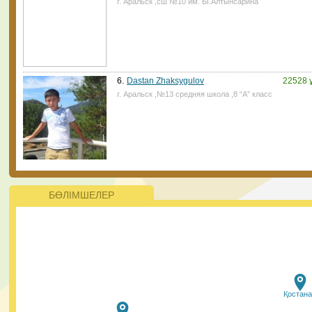
г. Аральск ,сш №10 им. Ы.Алтынсарина
ата-аналар үшін қиын болмайтын көрінеді. ⠀
28.01.2021, 14:45
|
Пік
6.
Dastan Zhaksygulov
22528 
г. Аральск ,№13 средняя школа ,8 “А” класс
Жаңалықтар
ҚР Президенті Қасым-Жомарт Тоқаев 2021 жылы 200
жаңа мектеп салуды тапсырды Президент қазіргі кезд
ерекше білім беруді қажет ететін балалар саны артып
келе жатқанын атап өтті. Оларға айрықша қамқорлық
керек.
БӨЛІМШЕЛЕР
28.01.2021, 9:50
|
Пік
#PlasticFreeKazakhstan бағыты бойынша
ЮНИСЕФ пен Ұлттық еріктілер желісінің
жобасына еріктілерді алуға тіркеудің
Қостан
басталғанын қуанышпен хабарлаймыз