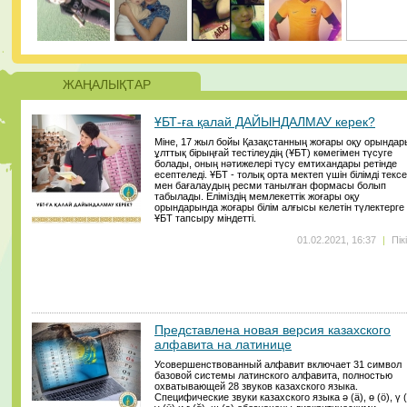
ЖАҢАЛЫҚТАР
ҰБТ-ға қалай ДАЙЫНДАЛМАУ керек?
Міне, 17 жыл бойы Қазақстанның жоғары оқу орындар
ұлттық бірыңғай тестілеудің (ҰБТ) көмегімен түсуге
болады, оның нәтижелері түсу емтихандары ретінде
есептеледі. ҰБТ - толық орта мектеп үшін білімді текс
мен бағалаудың ресми танылған формасы болып
табылады. Еліміздің мемлекеттік жоғары оқу
орындарында жоғары білім алғысы келетін түлектерге
ҰБТ тапсыру міндетті.
01.02.2021, 16:37
|
Пік
Представлена новая версия казахского
алфавита на латинице
Усовершенствованный алфавит включает 31 символ
базовой системы латинского алфавита, полностью
охватывающей 28 звуков казахского языка.
Специфические звуки казахского языка ә (ä), ө (ö), ү (