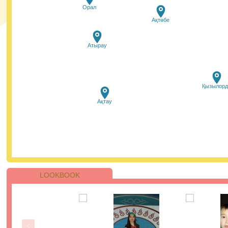
Осы бағдарлама аясында Қазақстанның белсенді
Орал
жастары мамандандырылған тренингтен өтіп, елімізді
барлық аймақтарының мектеп оқушылары үшін онлай
Ақтөбе
сабақтар өткізеді. Жобаның басты мақсаты - пластикт
қолданылуын барынша азайту үшін ақпарат тарату ж
экологиялық әдеттерді насихаттау.
27.01.2021, 9:45
|
Пік
Атырау
Сіздермен #пайдалыақпарат айдары.
Қызылорд
Қазір уақыты мен ақщасы шығын қылып, бірақ пайда
білім алмаған адамдарды кездестіреміз. Жаңа
Ақтау
мамандықты меңгеру кезінде сізбен де сондай жағдай
болғанын қаламасаңыз, онда келесі кеңестерге жүгініңі
27.01.2021, 9:25
|
Пік
LOOKBOOK
ҰБТ-ның бірінші күнінің қорытындысы
бойынша 205 қатысушы 110-нан астам ба
жинады.
Қаңтар айындағы ҰБТ барысында аудиториялардың