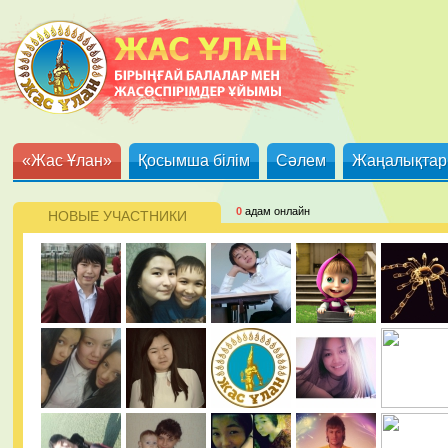
«Жас Ұлан»
Қосымша білім
Сәлем
Жаңалықтар
0
адам онлайн
НОВЫЕ УЧАСТНИКИ