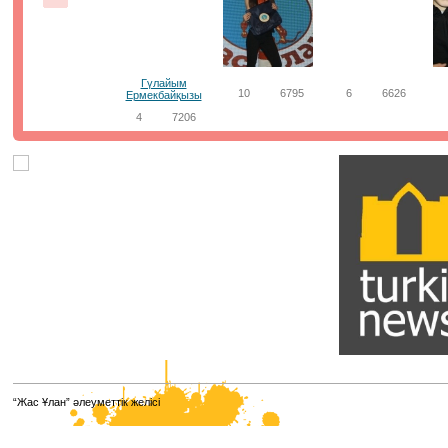
сыйымдылығы 20-25%-ке пайдаланылды. Бірінші күні 
пунктің 114-інде тестілеу өтті. Барлық аудитория
бейнебақылау камераларымен жабдықталған, ата-ан
үшін бейнетрансляция қолжетімді. ⠀
21.01.2021, 8:50
|
Пік
Гүлайым
10
6795
6
6626
Ермекбайқызы
4
7206
Парламенттік сайлау қорытындысы
бойынша жаңа сайланған Парламент
Мәжілісі депутаттарының есімдері белгілі
болды. ⠀
Олардың қатарынан біздің әріптестеріміз, достарымыз
"Jas Otan" жастар қанатының төрағасы Елнұр
Бейсенбаевты , Ұлттық еріктілер желісінің төрайымы 
Кимді , Алматы қаласы "Jas Otan" жастар қанатының
төрағасы Мәди Ахметовты , "Taza Alem" жалпыұлттық
жобасының амбассадоры Елдос Абакановты көргенімі
қуаныштымыз.
12.01.2021, 8:18
|
Пік
Қазақстанның жаңа кәсіптері мен
“Жас Ұлан” әлеуметтік желісі
құзыреттерінің атласы
Қазақстанның жаңа кәсіптері мен құзыреттерінің атлас