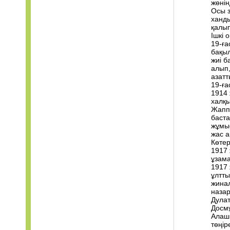
жөнін
Осы з
ханды
қалып
Ішкі 
19-ға
бақыл
жиі б
алып,
азатт
19-ға
1914 
халқы
Жаппа
баст
жұмыс
жас а
Көтер
1917 
ұзама
1917 
ұлтты
жинал
наза
Дула
Досм
Алаш 
төңір