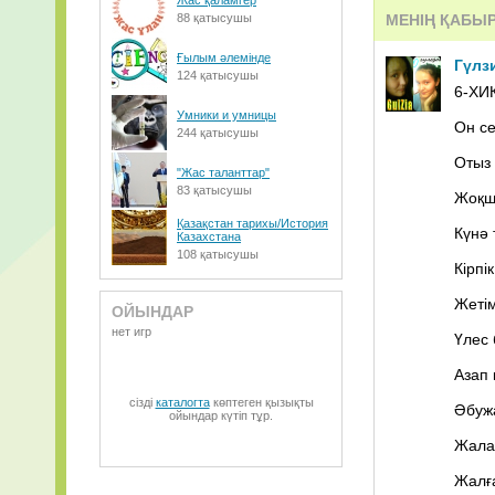
Жас қаламгер
88 қатысушы
МЕНІҢ ҚАБЫ
grecheskaya_-
Ғылым әлемінде
Гүлз
_medlyak-grec
124 қатысушы
6-ХИ
Умники и умницы
Он се
244 қатысушы
Отыз 
"Жас таланттар"
83 қатысушы
Жоқш
Қазақстан тарихы/История
Күнә 
Казахстана
108 қатысушы
Кірпі
Жетім
ОЙЫНДАР
нет игр
Үлес 
Азап 
сізді
каталогта
көптеген қызықты
Әбужа
ойындар күтіп тұр.
Жалақ
Жалғ