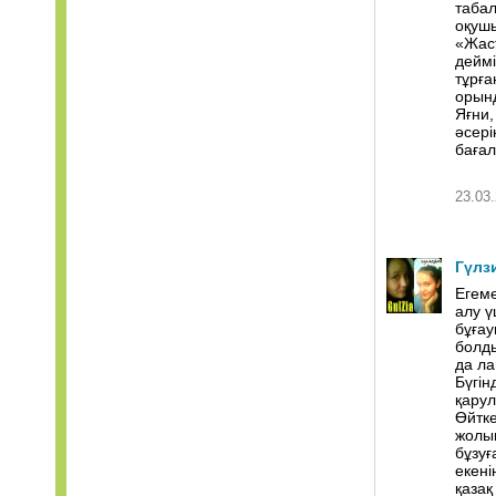
табал
оқуш
«Жаст
деймі
тұрға
орынд
Яғни,
әсері
бағал
23.03.
Гүлз
Егеме
алу ү
бұғау
болд
да ла
Бүгін
қарул
Өйтке
жолын
бұзуғ
екені
қазақ