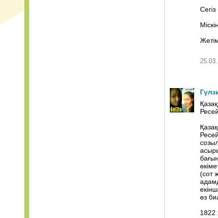
Сегіз
Міскі
Жетім
25.03.
Гүлз
Қазақ
Ресе
Қазақ
Ресей
созыл
асыры
бағын
өкіме
(сот 
адамд
екінш
өз би
1822 