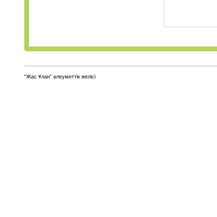
“Жас Ұлан” әлеуметтік желісі