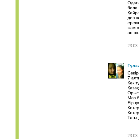
Одағы
бола 
Қайра
деп қ
ерекш
жаста
ән шы
23.03.
Гүлз
Секір
7 алт
Көк т
Қазақ
Орыс,
Мәз б
Бір қ
Көтер
Көтер
Тағы 
23.03.