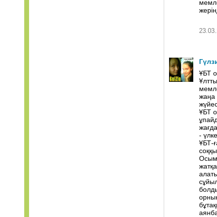
мемле
жерін
23.03.
Гүлз
ҰБТ о
Ұлтты
мемле
жаңа 
жүйес
ҰБТ о
ұпайд
жағда
- үл
ҰБТ-ғ
соққы
Осыме
жатқа
алаты
сұйыл
болды
орнын
бұтақ
аянба