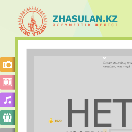
Гүлзия Қ
Отанымыздың намы
қалайық, жастар!
Қала:
Моб.телефон:
Mail.ru Агент:
Skype:
1020
ұпай
СУРЕТТЕР