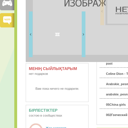
ДОСТАРЫМ
12 дос
ВИДЕО
АУДИО
past
МЕНІҢ СЫЙЛЫҚТАРЫМ
нет подарков
Celine Dion - T
Arabskie_pes
Вам пока ничего не подарили.
arabskie_pesn
05China girls
БІРЛЕСТІКТЕР
002Греческий 
состою в сообществах
Greece-GREC