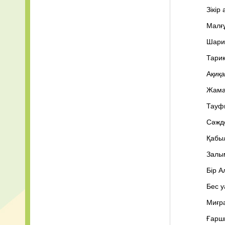
Зікір
Малғұ
Шариғ
Тари
Ақиқа
Жама
Тауф
Сәжде
Қабыл
Залы
Бір 
Бес у
Миғра
Ғаршы