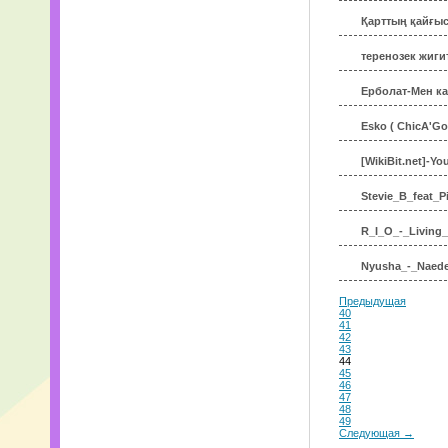
Қарттың қайғы
теренозек жиги
Ерболат-Мен к
Esko ( ChicA'Go 
[WikiBit.net]-Yo
Stevie_B_feat_P
R_I_O_-_Living_
Nyusha_-_Naed
Предыдущая
40
41
42
43
44
45
46
47
48
49
Следующая →