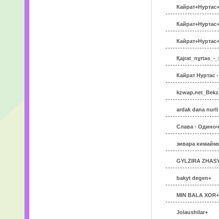
Кайрат+Нуртас+
Кайрат+Нуртас+
Кайрат+Нуртас+
Қajrat_nұrtas_-
Кайрат Нуртас 
kzwap.net_Bekz
ardak dana nurli
Слава - Одиноч
зивара кимайм
GYLZIRA ZHAS
bakyt degen+
MIN BALA XOR+
Jolaushilar+