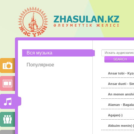
Вся музыка
Популярное
Ansar tobi - Kyzg
Ansar dueti - Si
An menen anshi(
Alaman - Bagalaik
Agajan(-)
Akkuim menin(-