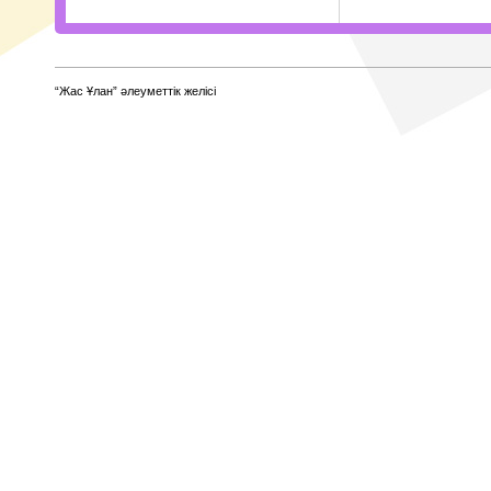
“Жас Ұлан” әлеуметтік желісі