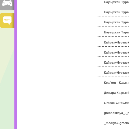
Бауыржан Тура
Бауыржан Тура
Бауыржан Тура
Бауыржан Тура
Кайрат+Нуртас+
Кайрат+Нуртас+
Кайрат+Нуртас+
Кайрат+Нуртас+
КешYou - Казак
Динара Кырыкб
Greece-GRECH
grecheskaya_-_
_medlyak-grech