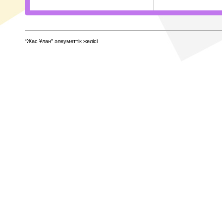
“Жас Ұлан” әлеуметтік желісі