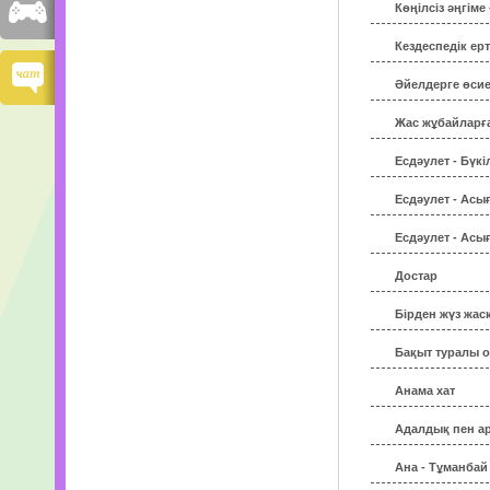
Көңілсіз әңгім
Кездеспедiк ерт
Әйелдерге өсие
Жас жұбайларға
Есдәулет - Бүк
Есдәулет - Асы
Есдәулет - Асы
Достар
Бiрден жүз жас
Бақыт туралы 
Анама хат
Адалдық пен а
Ана - Тұманба