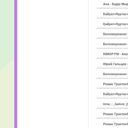
Ана - Қадір Мы
Кайрат+Нуртас+-
Қайрат+Нұртас+
Беломорканал -
Беломорканал -
ЮМОР FM - Ане
Юрий Гальцев -
Беломорканал -
Роман Трахтенб
Кайрат+Нуртас+
Inna_-_Jadore_
Роман Трахтенб
Роман Трахтенб