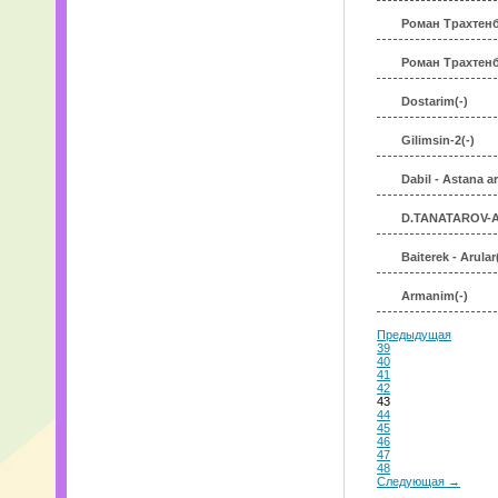
Роман Трахтенб
Роман Трахтенб
Dostarim(-)
Gilimsin-2(-)
Dabil - Astana ar
D.TANATAROV-A
Baiterek - Arular
Armanim(-)
Предыдущая
39
40
41
42
43
44
45
46
47
48
Следующая →