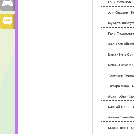
Гани Маханов -
Али Окапов - К
МузАрт- Қазақт
Ғани Маханов(н
Жас Ұлан ұйым
Nana - He`s Co
Nana - I remembe
Торегали Тореа
Тамара Асар - 
Арай тобы - Ка
Каспий тобы - 
Айкын Толепбер
Кыран тобы - С