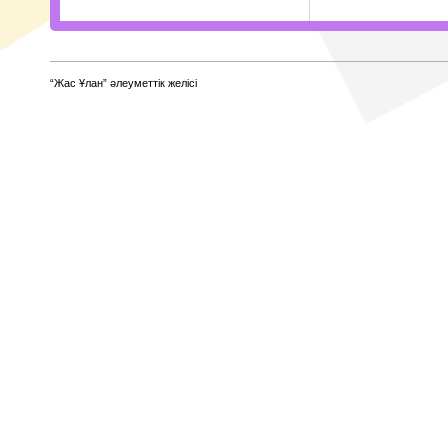
“Жас Ұлан” әлеуметтік желісі