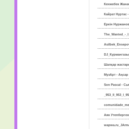
Кенжебек Жанаб
Кайрат Нуртас 
Еркін Нуржанов 
The_Wanted_-_I
Asilbek_Ensepov
DJ_Курмангазы
Шалқар жастары
МузАрт - Аңсар
Son Pascal - С
_953_ll_953_l_9
comunidade_me
Аян Утепберген
wapwa.ru_JArm