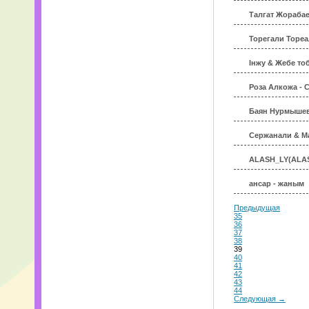
Талгат Жорабае
Торегали Тореа
Інжу & Жебе то
Роза Алкожа - 
Баян Нурмышева
Сержанали & Ма
ALASH_LY(ALASH
ансар - жаным
Предыдущая
35
36
37
38
39
40
41
42
43
44
Следующая →