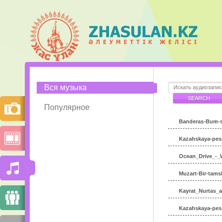
Вся музыка
Популярное
Banderas-Bum-s
Kazahskaya-pes
Ocean_Drive_-_
Muzart-Bir-tam
Kayrat_Nurtas_
Kazahskaya-pes