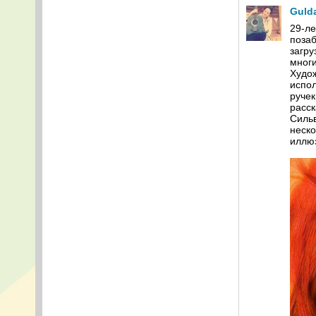
Guld
29-ле
позаб
загру
мног
Худож
испол
ручек
расск
Сильв
неско
иллюз