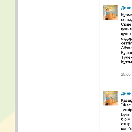
Дини
Құрме
сезім
Сізде
қуант
қуант
өздер
сәттіл
Абзал
Құшақ
Түлек
Құтт
25.05.
Дини
Қазақ
"Жас 
түкпі
Бүгін
бірім
отыр.
көшба