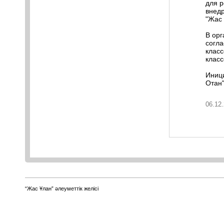
для р
внедр
"Жас 
В орг
согла
класс
класс
Иниц
Отан"
06.12.
“Жас Ұлан” әлеуметтік желісі