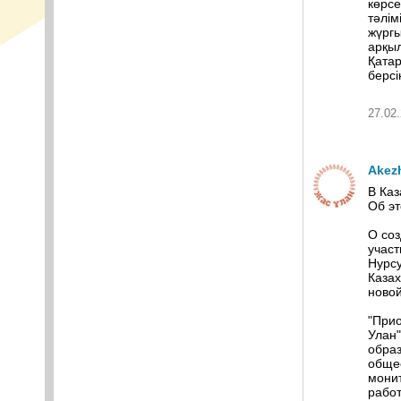
көрсе
тәлім
жүргы
арқыл
Қата
берсі
27.02.
Akez
В Каз
Об э
О со
участ
Нурс
Казах
новой
"При
Улан
образ
общес
мони
работ